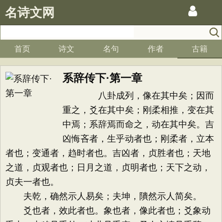
名诗文网
首页
诗文
名句
作者
古籍
系辞传下·第一章
八卦成列，像在其中矣；因而
重之，爻在其中矣；刚柔相推，变在其
中焉；系辞焉而命之，动在其中矣。吉
凶悔吝者，生乎动者也；刚柔者，立本
者也；变通者，趋时者也。吉凶者，贞胜者也；天地
之道，贞观者也；日月之道，贞明者也；天下之动，
贞夫一者也。
夫乾，确然示人易矣；夫坤，隤然示人简矣。
爻也者，效此者也。象也者，像此者也；爻象动