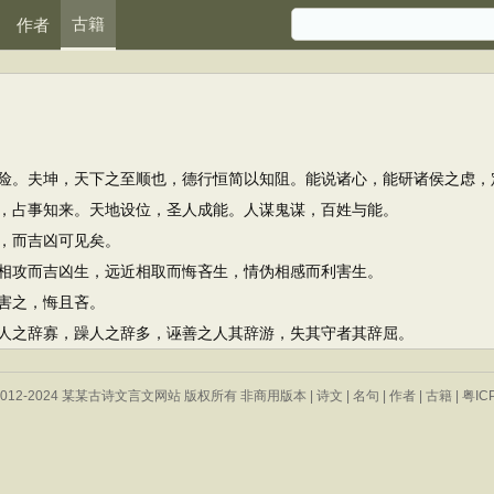
古籍
作者
。夫坤，天下之至顺也，德行恒简以知阻。能说诸心，能研诸侯之虑，
占事知来。天地设位，圣人成能。人谋鬼谋，百姓与能。
，而吉凶可见矣。
攻而吉凶生，远近相取而悔吝生，情伪相感而利害生。
害之，悔且吝。
之辞寡，躁人之辞多，诬善之人其辞游，失其守者其辞屈。
 © 2012-2024 某某古诗文言文网站 版权所有 非商用版本 |
诗文
|
名句
|
作者
|
古籍
|
粤IC