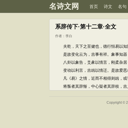
名诗文网
首页
诗文
名句
系辞传下·第十二章·全文
作者：
李白
夫乾，天下之至健也，德行恒易以知险
是故变化云为，吉事有祥。象事知器，
八卦以象告，爻彖以情言，刚柔杂居
变动以利言，吉凶以情迁。是故爱恶相
凡《易》之情，近而不相得则凶，或
将叛者其辞惭，中心疑者其辞枝，吉人
Copyright