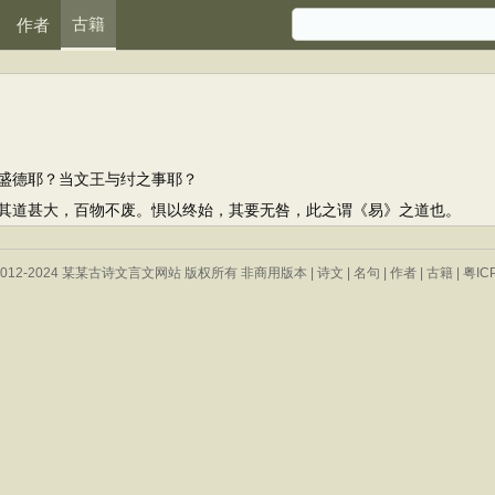
古籍
作者
德耶？当文王与纣之事耶？
道甚大，百物不废。惧以终始，其要无咎，此之谓《易》之道也。
 © 2012-2024 某某古诗文言文网站 版权所有 非商用版本 |
诗文
|
名句
|
作者
|
古籍
|
粤IC