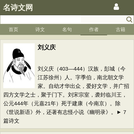
名诗文网
首页
诗文
名句
作者
古籍
刘义庆
刘义庆（403—444）汉族，彭城（今
江苏徐州）人。字季伯，南北朝文学
家。自幼才华出众，爱好文学，并广招
四方文学之士，聚于门下。刘宋宗室，袭封临川王，
公元444年（元嘉21年）死于建康（今南京）。除
《世说新语》外，还著有志怪小说《幽明录》。► 7
篇诗文