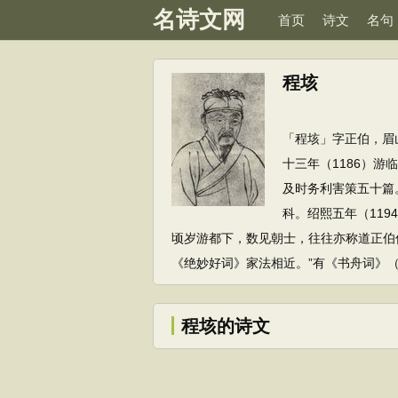
名诗文网
首页
诗文
名句
程垓
「程垓」字正伯，眉
十三年（1186）
及时务利害策五十篇
科。绍熙五年（11
顷岁游都下，数见朝士，往往亦称道正伯
《绝妙好词》家法相近。”有《书舟词》
程垓的诗文