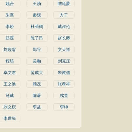
姚合
王勃
陆龟蒙
朱熹
秦观
方干
李峤
杜荀鹤
戴叔伦
郑燮
陈子昂
赵长卿
刘辰翁
郑谷
文天祥
程垓
吴融
刘克庄
卓文君
范成大
朱敦儒
王之涣
顾况
张孝祥
马戴
陈著
戎昱
刘义庆
李益
李绅
李世民