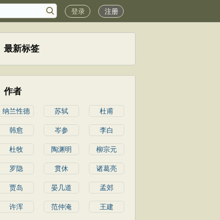
登录
注册
最新标签
作者
纳兰性德
苏轼
杜甫
韩愈
岑参
李白
杜牧
陶渊明
柳宗元
罗隐
贯休
诸葛亮
贾岛
晏几道
孟郊
许浑
范仲淹
王建