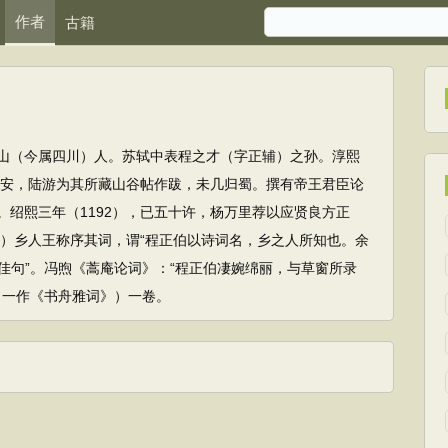
作者
古籍
山（今属四川）人。苏轼中表程之才（字正辅）之孙。淳熙
游临安，陆游为其所藏山谷帖作跋，未几归蜀。撰有帝王君臣论
。绍熙三年（1192），已五十许，杨万里荐以应贤良方正
94）乡人王称序其词，谓“程正伯以诗词名，乡之人所知也。余
佳句”。冯煦《蒿庵论词》：“程正伯凄婉绵丽，与草窗所录
（一作《书舟雅词》）一卷。