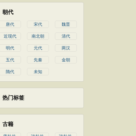
朝代
唐代
宋代
魏晋
近现代
南北朝
清代
明代
元代
两汉
五代
先秦
金朝
隋代
未知
热门标签
古籍