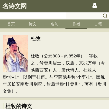
名诗文网
首页
诗文
名句
作者
古籍
杜牧
杜牧（公元803－约852年），字牧
之，号樊川居士，汉族，京兆万年（今
陕西西安）人，唐代诗人。杜牧人
称“小杜”，以别于杜甫。与李商隐并称“小李杜”。因晚
年居长安南樊川别墅，故后世称“杜樊川”，著有《樊川
文集》。
杜牧的诗文