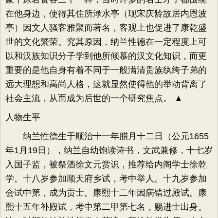
在他身边，使得其住所渌水亭（现宋庆龄故居内恩波
亭）因文人骚客雅聚而著名，客观上也促进了康乾盛
世的文化繁荣。究其原因，纳兰性德在一定程度上可
以和汉族知识分子学到他所倾慕的汉文化知识，而更
重要的是他自身有着不同于一般满清贵族纨绔子弟的
远大理想和高尚人格，这就显然使得他的举动背离了
社会主流，从而成为后世的一个研究焦点。 ▲
人物生平
纳兰性德生于顺治十一年腊月十二日（公元1655
年1月19日），纳兰自幼饱读诗书，文武兼修，十七岁
入国子监，被祭酒徐文元赏识，推荐给内阁学士徐乾
学。十八岁参加顺天府乡试，考中举人。十九岁参加
会试中第，成为贡士。康熙十二年因病错过殿试。康
熙十五年补殿试，考中第二甲第七名，赐进士出身。