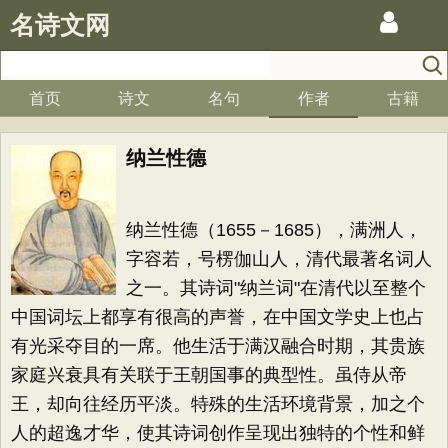
名诗文网
首页
诗文
名句
作者
古籍
纳兰性德
纳兰性德（1655－1685），满洲人，
字容若，号楞伽山人，清代最著名词人
之一。其诗词"纳兰词"在清代以至整个
中国词坛上都享有很高的声誉，在中国文学史上也占
有光采夺目的一席。他生活于满汉融合时期，其贵族
家庭兴衰具有关联于王朝国事的典型性。虽侍从帝
王，却向往经历平淡。特殊的生活环境背景，加之个
人的超逸才华，使其诗词创作呈现出独特的个性和鲜