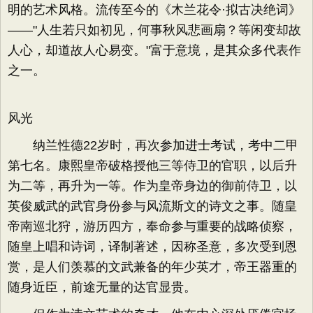
明的艺术风格。流传至今的《木兰花令·拟古决绝词》
——"人生若只如初见，何事秋风悲画扇？等闲变却故
人心，却道故人心易变。"富于意境，是其众多代表作
之一。
风光
纳兰性德22岁时，再次参加进士考试，考中二甲
第七名。康熙皇帝破格授他三等侍卫的官职，以后升
为二等，再升为一等。作为皇帝身边的御前侍卫，以
英俊威武的武官身份参与风流斯文的诗文之事。随皇
帝南巡北狩，游历四方，奉命参与重要的战略侦察，
随皇上唱和诗词，译制著述，因称圣意，多次受到恩
赏，是人们羡慕的文武兼备的年少英才，帝王器重的
随身近臣，前途无量的达官显贵。