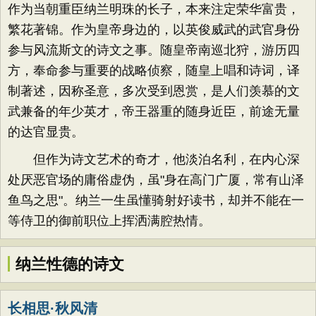
作为当朝重臣纳兰明珠的长子，本来注定荣华富贵，
繁花著锦。作为皇帝身边的，以英俊威武的武官身份
参与风流斯文的诗文之事。随皇帝南巡北狩，游历四
方，奉命参与重要的战略侦察，随皇上唱和诗词，译
制著述，因称圣意，多次受到恩赏，是人们羡慕的文
武兼备的年少英才，帝王器重的随身近臣，前途无量
的达官显贵。
但作为诗文艺术的奇才，他淡泊名利，在内心深
处厌恶官场的庸俗虚伪，虽"身在高门广厦，常有山泽
鱼鸟之思"。纳兰一生虽懂骑射好读书，却并不能在一
等侍卫的御前职位上挥洒满腔热情。
纳兰性德的诗文
长相思·秋风清