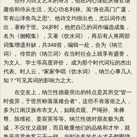
但作为诗文艺术的奇才，他在内心深处厌倦官场
庸俗和侍从生活，无心功名利禄。虽"身在高门广厦，
常有山泽鱼鸟之思"。他诗文均很出色，尤以词作杰
出，著称于世。24岁时，他把自己的词作编选成集，
名为《侧帽集》，又著《饮水词》，再后有人将两部
词集增遗补缺，共349首，编辑一处，合为《纳兰
词》。传世的《纳兰词》在当时社会上就享有盛誉，
为文人、学士等高度评价， 成为那个时代词坛的杰出
代表。时人云，"家家争唱《饮水词》，纳兰心事几人
知？"可见其词的影响力之大。
在交友上，纳兰性德最突出的特点是其所交"皆一
时俊异，于世所称落落难合者"，这些不肯落俗之人，
多为江南汉族布衣文人，如顾贞观、严绳孙、朱彝
尊、陈维崧、姜宸英等等。纳兰性德对朋友极为真
诚，不仅仗义疏财，而且敬重他们的品格和才华，就
象平原君食客三千一样，当时许多的名士才子都围绕