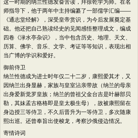
这一时期的纳兰性德发奋苦读，拜徐乾学为师。在名
师指导下，他于两年中主持编纂了一部儒学汇编——
《通志堂经解》，深受皇帝赏识，为今后发展奠定基
础。他还把自己熟读经史的见闻感悟整理成文，编成
四卷《渌水亭杂识》，当中包含历史、地理、天文、
历算、佛学、音乐、文学、考证等等知识，表现出相
当广博的学识和爱好。
御前侍卫
纳兰性德成为进士时年仅二十二岁，康熙爱其才，又
因纳兰出身显赫，家族与皇室沾亲带故（纳兰的母亲
出身爱新觉罗皇族；纳兰的曾祖父金台吉是叶赫部贝
勒，其妹孟古格格即是皇太极生母），故被康熙留在
身边授三等侍卫，不久后晋升为一等侍卫，多次随康
熙出巡。还曾奉旨出使梭龙，考察沙俄侵边情况。
寄情诗词